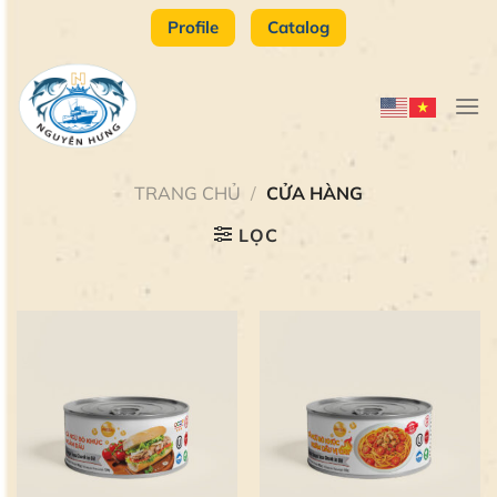
Bỏ
Profile
Catalog
qua
nội
dung
TRANG CHỦ
/
CỬA HÀNG
LỌC