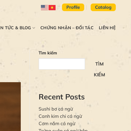
Profile
Catalog
IN TỨC & BLOG
CHỨNG NHẬN – ĐỐI TÁC
LIÊN HỆ
Tìm kiếm
TÌM
KIẾM
Recent Posts
Sushi bơ cá ngừ
Canh kim chi cá ngừ
Cơm nắm cá ngừ
Trứng cuộn cá ngừ hộp