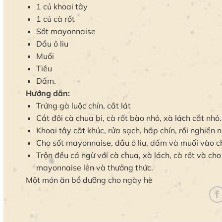
1 củ khoai tây
1 củ cà rốt
Sốt mayonnaise
Dầu ô liu
Muối
Tiêu
Dấm.
Hướng dẫn:
Trứng gà luộc chín, cắt lát
Cắt đôi cà chua bi, cà rốt bào nhỏ, xà lách cắt nhỏ.
Khoai tây cắt khúc, rửa sạch, hấp chín, rồi nghiền 
Cho sốt mayonnaise, dầu ô liu, dấm và muối vào ch
Trộn đều cá ngừ với cà chua, xà lách, cà rốt và cho 
mayonnaise lên và thưởng thức.
Một món ăn bổ dưỡng cho ngày hè