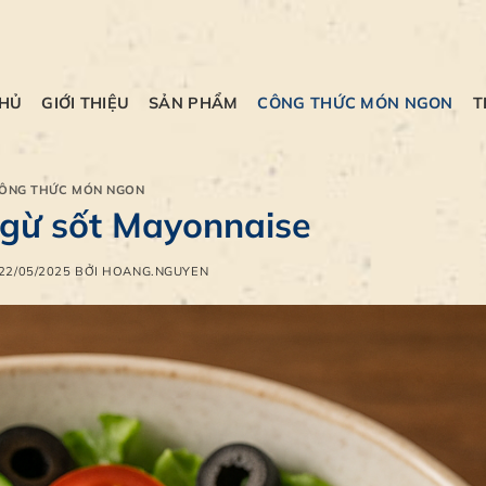
CHỦ
GIỚI THIỆU
SẢN PHẨM
CÔNG THỨC MÓN NGON
T
ÔNG THỨC MÓN NGON
ngừ sốt Mayonnaise
22/05/2025
BỞI
HOANG.NGUYEN