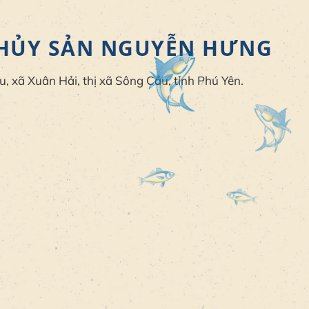
THỦY SẢN NGUYỄN HƯNG
, xã Xuân Hải, thị xã Sông Cầu, tỉnh Phú Yên.