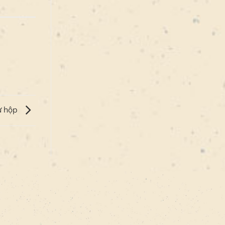
ừ hộp