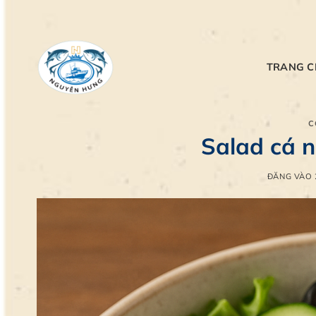
Bỏ
qua
nội
dung
TRANG 
C
Salad cá 
ĐĂNG VÀO